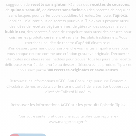
suggestion de
recette sans gluten
. Réalisez des
recettes de couscous
,
de
quinoa
,
taboulé
,
de
dessert sans farine
ou des recettes de coquilles
Saint Jacques pour varier votre quotidien. Céréales, Semoule,
Tapioca
,
Lentilles... n'auront plus de secrets pour vous. Tipiak vous propose aussi
des idées de recettes végétariennes, de gâteaux, des soupes maison,
bubble tea
, des recettes à base de chapelure mais aussi des astuces pour
cuisiner les produits céréaliers et revisiter les plats traditionnels. Vous
cherchez une idée de recette d'apéritif dînatoire ou
d'un dessert gourmand pour surprendre vos invités ? Tipiak a créé pour
vous chaque recette comme une création gustative originale. Découvrez
vite toutes nos idées repas inédites pour trouver tous les jours une recette
délicieuse et variée de l'entrée au dessert. Découvrez les produits Tipiak et
choisissez parmi
300 recettes originales et savoureuses
.
Retrouvez les informations AGEC, Anti Gaspillage pour une Economie
Circulaire, de nos produits sur le site mutualisé de la Société Coopérative
d'Intérêt Collectif
NumAlim
Retrouvez les informations AGEC sur les
produits Epicerie Tipiak
Pour votre santé, pratiquez une activité physique régulière -
www.mangerbouger.fr