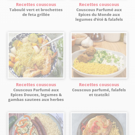
Recettes couscous
Recettes couscous
Taboulé vert et brochettes
Couscous Parfumé aux
de feta grillée
Epices du Monde aux
legumes d’été & falafels
Recettes couscous
Recettes couscous
Couscous Parfumé aux
Couscous parfumé, falafels
Epices Douces, legumes &
et tzatzíki
gambas sautees aux herbes