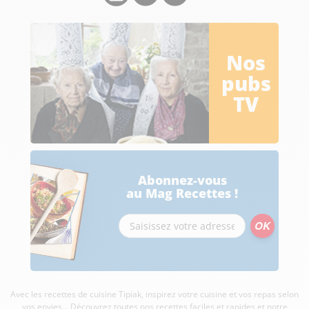
Nos
pubs
TV
Abonnez-vous
au Mag Recettes !
Avec les recettes de cuisine
Tipiak, inspirez votre cuisine et vos repas selon
vos envies... Découvrez toutes nos recettes faciles et rapides et notre