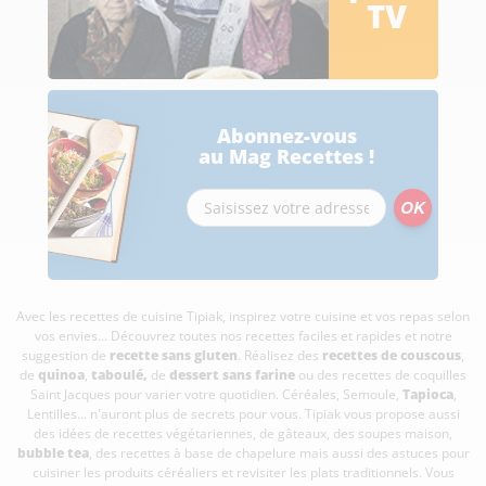
TV
Abonnez-vous
au Mag Recettes !
Avec les recettes de cuisine
Tipiak, inspirez votre cuisine et vos repas selon
vos envies... Découvrez toutes nos recettes faciles et rapides et notre
suggestion de
recette sans gluten
. Réalisez des
recettes de couscous
,
de
quinoa
,
taboulé
,
de
dessert sans farine
ou des recettes de coquilles
Saint Jacques pour varier votre quotidien. Céréales, Semoule,
Tapioca
,
Lentilles... n'auront plus de secrets pour vous. Tipiak vous propose aussi
des idées de recettes végétariennes, de gâteaux, des soupes maison,
bubble tea
, des recettes à base de chapelure mais aussi des astuces pour
cuisiner les produits céréaliers et revisiter les plats traditionnels. Vous