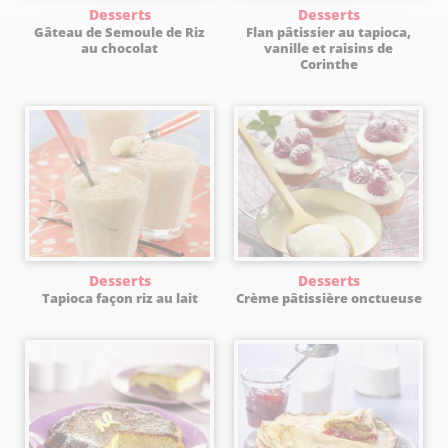
Desserts
Desserts
Gâteau de Semoule de Riz
Flan pâtissier au tapioca,
au chocolat
vanille et raisins de
Corinthe
Desserts
Desserts
Tapioca façon riz au lait
Crème pâtissière onctueuse