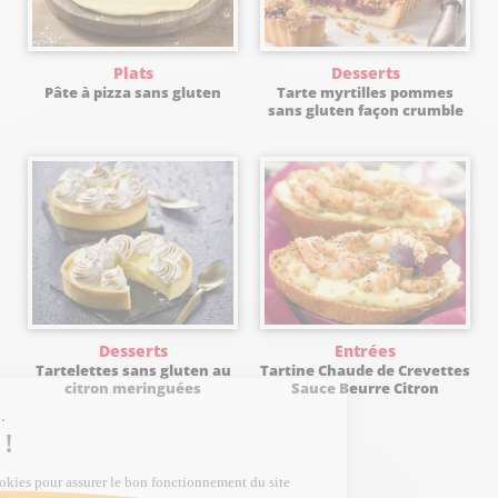
Plats
Desserts
Pâte à pizza sans gluten
Tarte myrtilles pommes
sans gluten façon crumble
Desserts
Entrées
Tartelettes sans gluten au
Tartine Chaude de Crevettes
citron meringuées
Sauce Beurre Citron