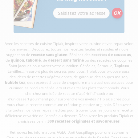
Avec les recettes de cuisine
Tipiak, inspirez votre cuisine et vos repas selon
vos envies... Découvrez toutes nos recettes faciles et rapides et notre
suggestion de
recette sans gluten
. Réalisez des
recettes de couscous
,
de
quinoa
,
taboulé
,
de
dessert sans farine
ou des recettes de coquilles
Saint Jacques pour varier votre quotidien. Céréales, Semoule,
Tapioca
,
Lentilles... n'auront plus de secrets pour vous. Tipiak vous propose aussi
des idées de recettes végétariennes, de gâteaux, des soupes maison,
bubble tea
, des recettes à base de chapelure mais aussi des astuces pour
cuisiner les produits céréaliers et revisiter les plats traditionnels. Vous
cherchez une idée de recette d'apéritif dînatoire ou
d'un dessert gourmand pour surprendre vos invités ? Tipiak a créé pour
vous chaque recette comme une création gustative originale. Découvrez
vite toutes nos idées repas inédites pour trouver tous les jours une recette
délicieuse et variée de l'entrée au dessert. Découvrez les produits Tipiak et
choisissez parmi
300 recettes originales et savoureuses
.
Retrouvez les informations AGEC, Anti Gaspillage pour une Economie
Circulaire, de nos produits sur le site mutualisé de la Société Coopérative