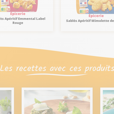
Épicerie
Épicerie
its Apéritif Emmental Label
Sablés Apéritif Mimolette d
Rouge
Les recettes avec ces produit