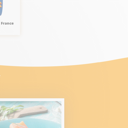
e France
s