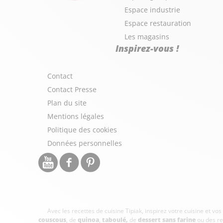
Espace industrie
Espace restauration
Les magasins
Inspirez-vous !
Contact
Contact Presse
Plan du site
Mentions légales
Politique des cookies
Données personnelles
Avec les recettes de cuisine
Tipiak, inspirez votre cuisine et vo
couscous
, de
quinoa
,
taboulé
,
de
dessert sans farine
ou des re