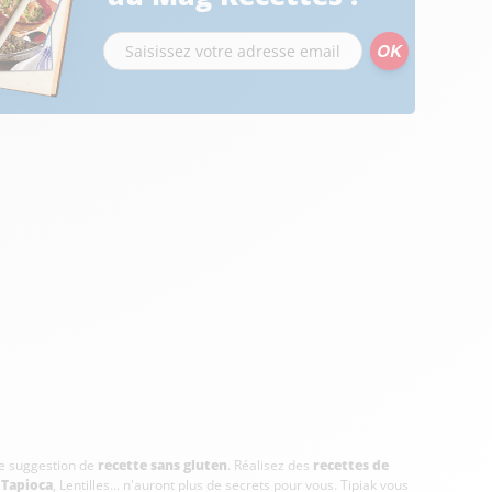
tre suggestion de
recette sans gluten
. Réalisez des
recettes de
,
Tapioca
, Lentilles... n'auront plus de secrets pour vous. Tipiak vous