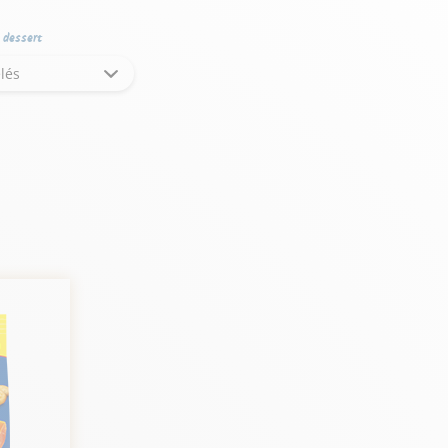
u dessert
lés