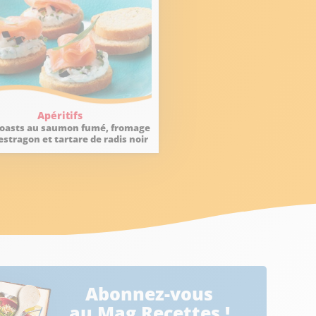
Apéritifs
Toasts au saumon fumé, fromage
 estragon et tartare de radis noir
Abonnez-vous
au Mag Recettes !