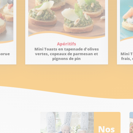
Apéritifs
Mini Toasts en tapenade d'olives
morue
vertes, copeaux de parmesan et
Mini 
pignons de pin
frais,
Nos