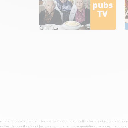
pubs
TV
s repas selon vos envies... Découvrez toutes nos recettes faciles et rapides et no
cettes de coquilles Saint Jacques pour varier votre quotidien. Céréales, Semoule