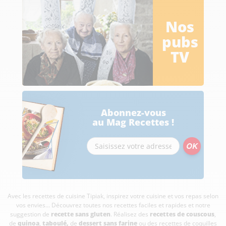
Nos
pubs
TV
Abonnez-vous
au Mag Recettes !
Avec les recettes de cuisine
Tipiak, inspirez votre cuisine et vos repas selon
vos envies... Découvrez toutes nos recettes faciles et rapides et notre
suggestion de
recette sans gluten
. Réalisez des
recettes de couscous
,
de
quinoa
,
taboulé
,
de
dessert sans farine
ou des recettes de coquilles