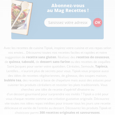
Abonnez-vous
au Mag Recettes !
Avec les recettes de cuisine
Tipiak, inspirez votre cuisine et vos repas selon
vos envies... Découvrez toutes nos recettes faciles et rapides et notre
suggestion de
recette sans gluten
. Réalisez des
recettes de couscous
,
de
quinoa
,
taboulé
,
de
dessert sans farine
ou des recettes de coquilles
Saint Jacques pour varier votre quotidien. Céréales, Semoule,
Tapioca
,
Lentilles... n'auront plus de secrets pour vous. Tipiak vous propose aussi
des idées de recettes végétariennes, de gâteaux, des soupes maison,
bubble tea
, des recettes à base de chapelure mais aussi des astuces pour
cuisiner les produits céréaliers et revisiter les plats traditionnels. Vous
cherchez une idée de recette d'apéritif dînatoire ou
d'un dessert gourmand pour surprendre vos invités ? Tipiak a créé pour
vous chaque recette comme une création gustative originale. Découvrez
vite toutes nos idées repas inédites pour trouver tous les jours une recette
délicieuse et variée de l'entrée au dessert. Découvrez les produits Tipiak et
choisissez parmi
300 recettes originales et savoureuses
.