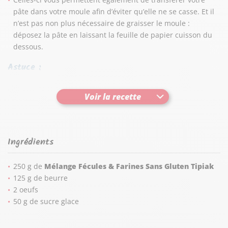
pâte dans votre moule afin d’éviter qu’elle ne se casse. Et il
n’est pas non plus nécessaire de graisser le moule :
déposez la pâte en laissant la feuille de papier cuisson du
dessous.
Astuce :
Pour vos tartes aux fruits, saupoudrez le fond de pâte de
Tapioca Express Tipiak
. Il est alors inutile de faire cuire la
Voir la recette
pâte à blanc : les tartes ne se détrempent pas.
Ingrédients
250 g de
Mélange Fécules & Farines Sans
Gluten Tipiak
125 g de beurre
2 oeufs
50 g de sucre glace