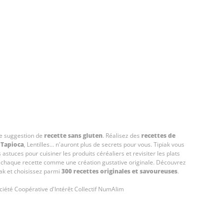
tre suggestion de
recette sans gluten
. Réalisez des
recettes de
,
Tapioca
, Lentilles... n'auront plus de secrets pour vous. Tipiak vous
astuces pour cuisiner les produits céréaliers et revisiter les plats
us chaque recette comme une création gustative originale. Découvrez
iak et choisissez parmi
300 recettes originales et savoureuses
.
iété Coopérative d'Intérêt Collectif
NumAlim