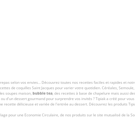
s repas selon vos envies... Découvrez toutes nos recettes faciles et rapides et no
cettes de coquilles Saint Jacques pour varier votre quotidien. Céréales, Semoule
 des soupes maison,
bubble tea
, des recettes à base de chapelure mais aussi des 
ire ou d'un dessert gourmand pour surprendre vos invités ? Tipiak a créé pour vo
ne recette délicieuse et variée de l'entrée au dessert. Découvrez les produits Tip
age pour une Economie Circulaire, de nos produits sur le site mutualisé de la Soc