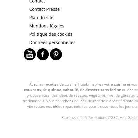
Contact
Contact Presse
Plan du site
Mentions légales
Politique des cookies
Données personnelles
Avec les recettes de cuisine
Tipiak, inspirez votre cuisine et vo
couscous
, de
quinoa
,
taboulé
,
de
dessert sans farine
ou des re
propose aussi des idées de recettes végétariennes, de gâteaux,
traditionnels. Vous cherchez une idée de recette d'apéritif dînato
vite toutes nos idées repas inédites pour trouver tous les jours u
Retrouvez les informations AGEC, Anti Gaspill