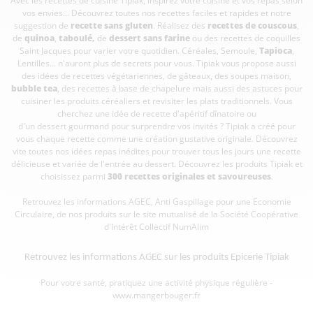
Avec les recettes de cuisine
Tipiak, inspirez votre cuisine et vos repas selon
vos envies... Découvrez toutes nos recettes faciles et rapides et notre
suggestion de
recette sans gluten
. Réalisez des
recettes de couscous
,
de
quinoa
,
taboulé
,
de
dessert sans farine
ou des recettes de coquilles
Saint Jacques pour varier votre quotidien. Céréales, Semoule,
Tapioca
,
Lentilles... n'auront plus de secrets pour vous. Tipiak vous propose aussi
des idées de recettes végétariennes, de gâteaux, des soupes maison,
bubble tea
, des recettes à base de chapelure mais aussi des astuces pour
cuisiner les produits céréaliers et revisiter les plats traditionnels. Vous
cherchez une idée de recette d'apéritif dînatoire ou
d'un dessert gourmand pour surprendre vos invités ? Tipiak a créé pour
vous chaque recette comme une création gustative originale. Découvrez
vite toutes nos idées repas inédites pour trouver tous les jours une recette
délicieuse et variée de l'entrée au dessert. Découvrez les produits Tipiak et
choisissez parmi
300 recettes originales et savoureuses
.
Retrouvez les informations AGEC, Anti Gaspillage pour une Economie
Circulaire, de nos produits sur le site mutualisé de la Société Coopérative
d'Intérêt Collectif
NumAlim
Retrouvez les informations AGEC sur les
produits Epicerie Tipiak
Pour votre santé, pratiquez une activité physique régulière -
www.mangerbouger.fr