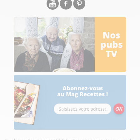
Nos
pubs
TV
Abonnez-vous
au Mag Recettes !