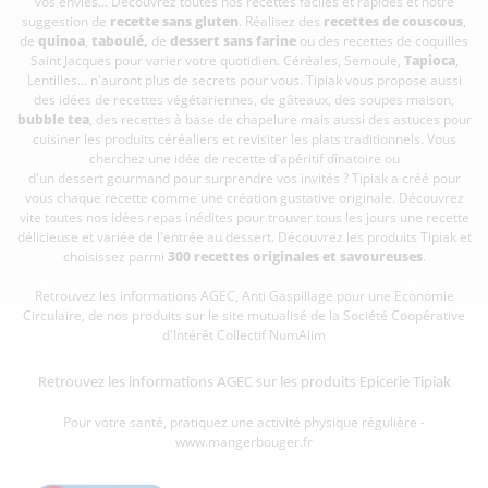
vos envies... Découvrez toutes nos recettes faciles et rapides et notre
suggestion de
recette sans gluten
. Réalisez des
recettes de couscous
,
de
quinoa
,
taboulé
,
de
dessert sans farine
ou des recettes de coquilles
Saint Jacques pour varier votre quotidien. Céréales, Semoule,
Tapioca
,
Lentilles... n'auront plus de secrets pour vous. Tipiak vous propose aussi
des idées de recettes végétariennes, de gâteaux, des soupes maison,
bubble tea
, des recettes à base de chapelure mais aussi des astuces pour
cuisiner les produits céréaliers et revisiter les plats traditionnels. Vous
cherchez une idée de recette d'apéritif dînatoire ou
d'un dessert gourmand pour surprendre vos invités ? Tipiak a créé pour
vous chaque recette comme une création gustative originale. Découvrez
vite toutes nos idées repas inédites pour trouver tous les jours une recette
délicieuse et variée de l'entrée au dessert. Découvrez les produits Tipiak et
choisissez parmi
300 recettes originales et savoureuses
.
Retrouvez les informations AGEC, Anti Gaspillage pour une Economie
Circulaire, de nos produits sur le site mutualisé de la Société Coopérative
d'Intérêt Collectif
NumAlim
Retrouvez les informations AGEC sur les
produits Epicerie Tipiak
Pour votre santé, pratiquez une activité physique régulière -
www.mangerbouger.fr