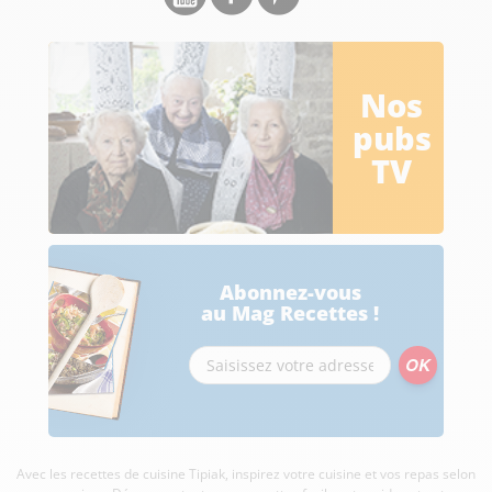
Nos
pubs
TV
Abonnez-vous
au Mag Recettes !
Avec les recettes de cuisine
Tipiak, inspirez votre cuisine et vos repas selon