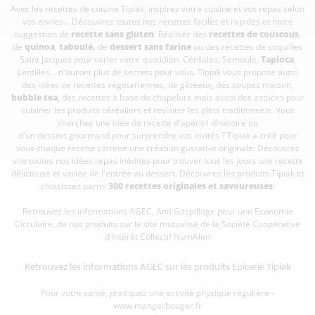
Avec les recettes de cuisine
Tipiak, inspirez votre cuisine et vos repas selon
vos envies... Découvrez toutes nos recettes faciles et rapides et notre
suggestion de
recette sans gluten
. Réalisez des
recettes de couscous
,
de
quinoa
,
taboulé
,
de
dessert sans farine
ou des recettes de coquilles
Saint Jacques pour varier votre quotidien. Céréales, Semoule,
Tapioca
,
Lentilles... n'auront plus de secrets pour vous. Tipiak vous propose aussi
des idées de recettes végétariennes, de gâteaux, des soupes maison,
bubble tea
, des recettes à base de chapelure mais aussi des astuces pour
cuisiner les produits céréaliers et revisiter les plats traditionnels. Vous
cherchez une idée de recette d'apéritif dînatoire ou
d'un dessert gourmand pour surprendre vos invités ? Tipiak a créé pour
vous chaque recette comme une création gustative originale. Découvrez
vite toutes nos idées repas inédites pour trouver tous les jours une recette
délicieuse et variée de l'entrée au dessert. Découvrez les produits Tipiak et
choisissez parmi
300 recettes originales et savoureuses
.
Retrouvez les informations AGEC, Anti Gaspillage pour une Economie
Circulaire, de nos produits sur le site mutualisé de la Société Coopérative
d'Intérêt Collectif
NumAlim
Retrouvez les informations AGEC sur les
produits Epicerie Tipiak
Pour votre santé, pratiquez une activité physique régulière -
www.mangerbouger.fr