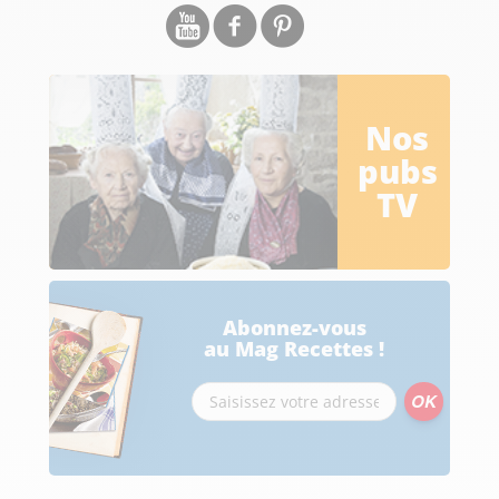
Nos
pubs
TV
Abonnez-vous
au Mag Recettes !