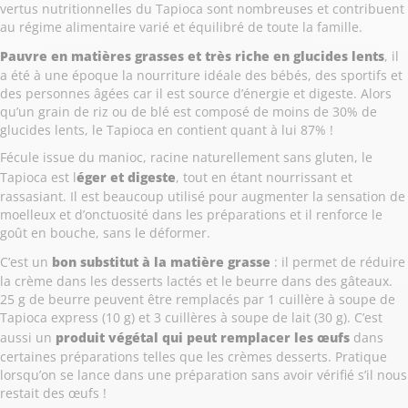
vertus nutritionnelles du Tapioca sont nombreuses et contribuent
au régime alimentaire varié et équilibré de toute la famille.
Pauvre en matières grasses et très riche en glucides lents
, il
a été à une époque la nourriture idéale des bébés, des sportifs et
des personnes âgées car il est source d’énergie et digeste. Alors
qu’un grain de riz ou de blé est composé de moins de 30% de
glucides lents, le Tapioca en contient quant à lui 87% !
Fécule issue du manioc, racine naturellement sans gluten, le
Tapioca est l
éger et digeste
, tout en étant nourrissant et
rassasiant. Il est beaucoup utilisé pour augmenter la sensation de
moelleux et d’onctuosité dans les préparations et il renforce le
goût en bouche, sans le déformer.
C’est un
bon substitut à la matière grasse
: il permet de réduire
la crème dans les desserts lactés et le beurre dans des gâteaux.
25 g de beurre peuvent être remplacés par 1 cuillère à soupe de
Tapioca express (10 g) et 3 cuillères à soupe de lait (30 g). C’est
aussi un
produit végétal qui peut remplacer les œufs
dans
certaines préparations telles que les crèmes desserts. Pratique
lorsqu’on se lance dans une préparation sans avoir vérifié s’il nous
restait des œufs !