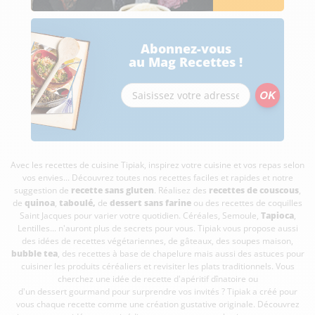
Abonnez-vous
au Mag Recettes !
Avec les recettes de cuisine
Tipiak, inspirez votre cuisine et vos repas selon
vos envies... Découvrez toutes nos recettes faciles et rapides et notre
suggestion de
recette sans gluten
. Réalisez des
recettes de couscous
,
de
quinoa
,
taboulé
,
de
dessert sans farine
ou des recettes de coquilles
Saint Jacques pour varier votre quotidien. Céréales, Semoule,
Tapioca
,
Lentilles... n'auront plus de secrets pour vous. Tipiak vous propose aussi
des idées de recettes végétariennes, de gâteaux, des soupes maison,
bubble tea
, des recettes à base de chapelure mais aussi des astuces pour
cuisiner les produits céréaliers et revisiter les plats traditionnels. Vous
cherchez une idée de recette d'apéritif dînatoire ou
d'un dessert gourmand pour surprendre vos invités ? Tipiak a créé pour
vous chaque recette comme une création gustative originale. Découvrez