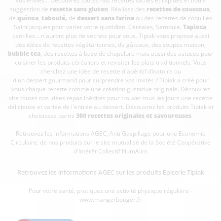
vos envies... Découvrez toutes nos recettes faciles et rapides et notre
suggestion de
recette sans gluten
. Réalisez des
recettes de couscous
,
de
quinoa
,
taboulé
,
de
dessert sans farine
ou des recettes de coquilles
Saint Jacques pour varier votre quotidien. Céréales, Semoule,
Tapioca
,
Lentilles... n'auront plus de secrets pour vous. Tipiak vous propose aussi
des idées de recettes végétariennes, de gâteaux, des soupes maison,
bubble tea
, des recettes à base de chapelure mais aussi des astuces pour
cuisiner les produits céréaliers et revisiter les plats traditionnels. Vous
cherchez une idée de recette d'apéritif dînatoire ou
d'un dessert gourmand pour surprendre vos invités ? Tipiak a créé pour
vous chaque recette comme une création gustative originale. Découvrez
vite toutes nos idées repas inédites pour trouver tous les jours une recette
délicieuse et variée de l'entrée au dessert. Découvrez les produits Tipiak et
choisissez parmi
300 recettes originales et savoureuses
.
Retrouvez les informations AGEC, Anti Gaspillage pour une Economie
Circulaire, de nos produits sur le site mutualisé de la Société Coopérative
d'Intérêt Collectif
NumAlim
Retrouvez les informations AGEC sur les
produits Epicerie Tipiak
Pour votre santé, pratiquez une activité physique régulière -
www.mangerbouger.fr