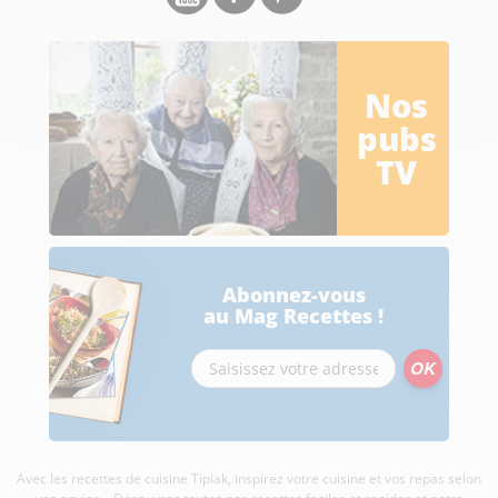
Nos
pubs
TV
Abonnez-vous
au Mag Recettes !
Avec les recettes de cuisine
Tipiak, inspirez votre cuisine et vos repas selon