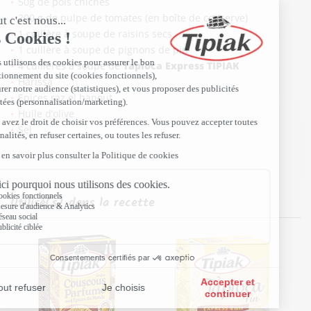
50g de pois chiches
200 g de pulpe de tomates (en boîte de conserve)
1 cuillère à soupe de raisins secs
1 cuillère à soupe de pignons de pin
4 cuillères à soupe de
Tapioca Express TIPIAK
Harissa
Epices raz el hanout
Huile d’olive
Sel
Utilisé(s) dans la recette