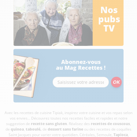
Nos
pubs
TV
Abonnez-vous
au Mag Recettes !
Avec les recettes de cuisine
Tipiak, inspirez votre cuisine et vos repas selon
vos envies... Découvrez toutes nos recettes faciles et rapides et notre
suggestion de
recette sans gluten
. Réalisez des
recettes de couscous
,
de
quinoa
,
taboulé
,
de
dessert sans farine
ou des recettes de coquilles
Saint Jacques pour varier votre quotidien. Céréales, Semoule,
Tapioca
,