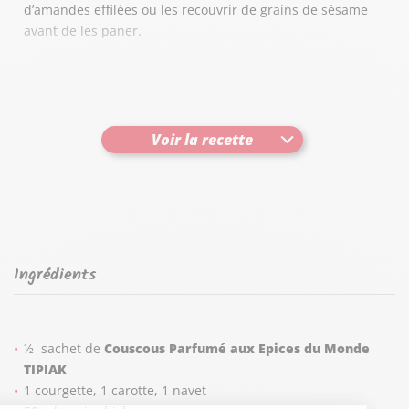
d’amandes effilées ou les recouvrir de grains de sésame
avant de les paner.
Le réflexe Céréales :
Selon le Programme National Nutrition Santé, nos apports
Voir la recette
en Glucides, doivent représenter au moins 50% de notre
alimentation quotidienne. Consommer et varier les
céréales, source de glucides, contribue à l’équilibre de
chaque repas.
Ingrédients
½ sachet de
Couscous Parfumé
aux Epices du Monde
TIPIAK
1 courgette, 1 carotte, 1 navet