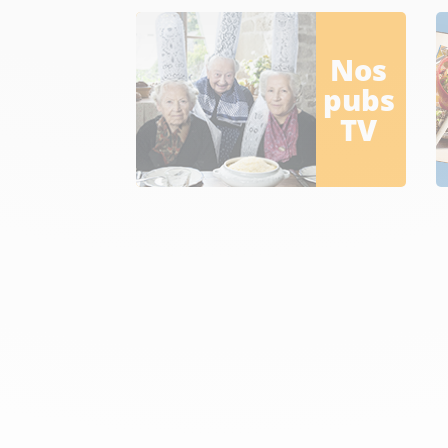
Nos
pubs
TV