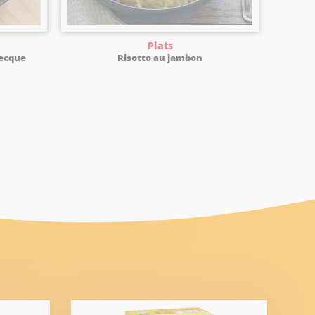
Plats
recque
Risotto au jambon