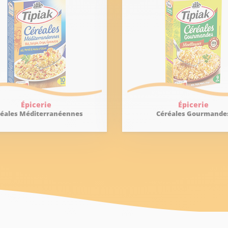
Épicerie
Épicerie
réales Méditerranéennes
Céréales Gourmande