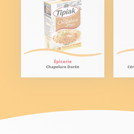
Épicerie
Chapelure Dorée
Cé