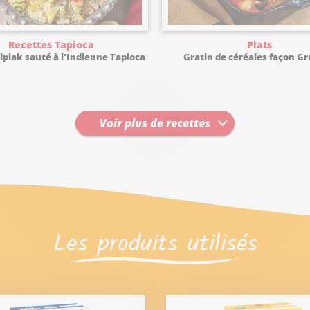
Recettes Tapioca
Plats
ipiak sauté à l'Indienne Tapioca
Gratin de céréales façon G
Voir plus de recettes
Les produits utilisés