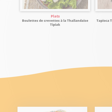
Plats
Boulettes de crevettes à la Thaïlandaise
Tapioca T
Tipiak