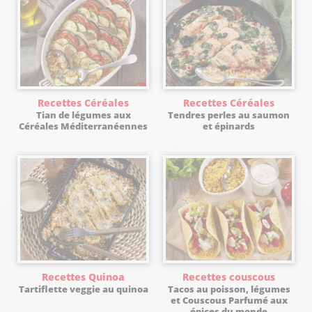
Recettes Céréales
Recettes Céréales
Tian de légumes aux
Tendres perles au saumon
Céréales Méditerranéennes
et épinards
Recettes Quinoa
Recettes couscous
Tartiflette veggie au quinoa
Tacos au poisson, légumes
et Couscous Parfumé aux
épices du monde