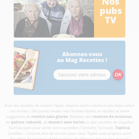
Nos
pubs
TV
Abonnez-vous
au Mag Recettes !
Avec les recettes de cuisine
Tipiak, inspirez votre cuisine et vos repas selon
vos envies... Découvrez toutes nos recettes faciles et rapides et notre
suggestion de
recette sans gluten
. Réalisez des
recettes de couscous
,
de
quinoa
,
taboulé
,
de
dessert sans farine
ou des recettes de coquilles
Saint Jacques pour varier votre quotidien. Céréales, Semoule,
Tapioca
,
Lentilles... n'auront plus de secrets pour vous. Tipiak vous propose aussi
des idées de recettes végétariennes, de gâteaux, des soupes maison,