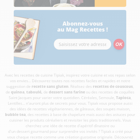
Abonnez-vous
au Mag Recettes !
Avec les recettes de cuisine
Tipiak, inspirez votre cuisine et vos repas selon
vos envies... Découvrez toutes nos recettes faciles et rapides et notre
suggestion de
recette sans gluten
. Réalisez des
recettes de couscous
,
de
quinoa
,
taboulé
,
de
dessert sans farine
ou des recettes de coquilles
Saint Jacques pour varier votre quotidien. Céréales, Semoule,
Tapioca
,
Lentilles... n'auront plus de secrets pour vous. Tipiak vous propose aussi
des idées de recettes végétariennes, de gâteaux, des soupes maison,
bubble tea
, des recettes à base de chapelure mais aussi des astuces pour
cuisiner les produits céréaliers et revisiter les plats traditionnels. Vous
cherchez une idée de recette d'apéritif dînatoire ou
d'un dessert gourmand pour surprendre vos invités ? Tipiak a créé pour
vous chaque recette comme une création gustative originale. Découvrez