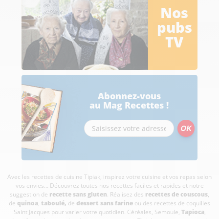
Nos
pubs
TV
Abonnez-vous
au Mag Recettes !
Avec les recettes de cuisine
Tipiak, inspirez votre cuisine et vos repas selon
vos envies... Découvrez toutes nos recettes faciles et rapides et notre
suggestion de
recette sans gluten
. Réalisez des
recettes de couscous
,
de
quinoa
,
taboulé
,
de
dessert sans farine
ou des recettes de coquilles
Saint Jacques pour varier votre quotidien. Céréales, Semoule,
Tapioca
,