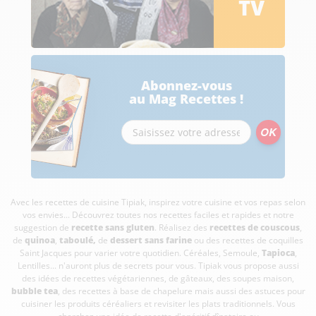
TV
Abonnez-vous
au Mag Recettes !
Avec les recettes de cuisine
Tipiak, inspirez votre cuisine et vos repas selon
vos envies... Découvrez toutes nos recettes faciles et rapides et notre
suggestion de
recette sans gluten
. Réalisez des
recettes de couscous
,
de
quinoa
,
taboulé
,
de
dessert sans farine
ou des recettes de coquilles
Saint Jacques pour varier votre quotidien. Céréales, Semoule,
Tapioca
,
Lentilles... n'auront plus de secrets pour vous. Tipiak vous propose aussi
des idées de recettes végétariennes, de gâteaux, des soupes maison,
bubble tea
, des recettes à base de chapelure mais aussi des astuces pour
cuisiner les produits céréaliers et revisiter les plats traditionnels. Vous