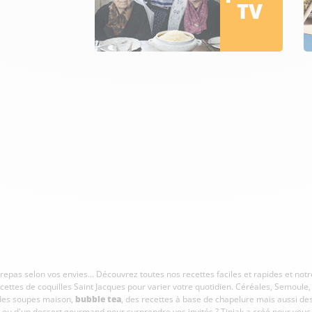
TV
s repas selon vos envies... Découvrez toutes nos recettes faciles et rapides et no
cettes de coquilles Saint Jacques pour varier votre quotidien. Céréales, Semoule
 des soupes maison,
bubble tea
, des recettes à base de chapelure mais aussi des 
ire ou d'un dessert gourmand pour surprendre vos invités ? Tipiak a créé pour vo