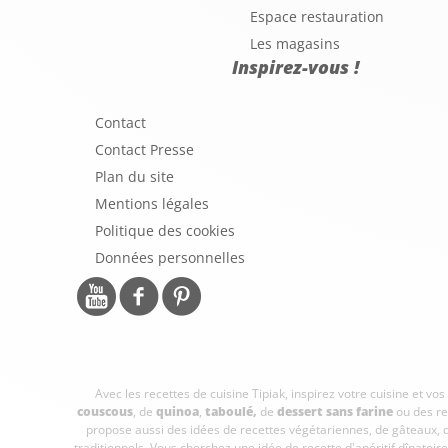
Espace restauration
Les magasins
Inspirez-vous !
Contact
Contact Presse
Plan du site
Mentions légales
Politique des cookies
Données personnelles
Avec les recettes de cuisine
Tipiak, inspirez votre cuisine et vo
couscous
, de
quinoa
,
taboulé
,
de
dessert sans farine
ou des re
propose aussi des idées de recettes végétariennes, de gâteaux,
traditionnels. Vous cherchez une idée de recette d'apéritif dînato