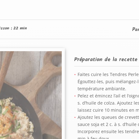
isson :
22 min
Pa
Préparation de la recette
Faites cuire les Tendres Perl
Égouttez-les, puis mélangez-l
température ambiante.
Pelez et émincez l’ail et l’oig
s. d’huile de colza. Ajoutez l
laissez cuire 10 minutes en 
Ajoutez les queues de crevett
sauce soja et 2 c. à s. d’huil
Incorporez ensuite les tendres
min à feu doux.