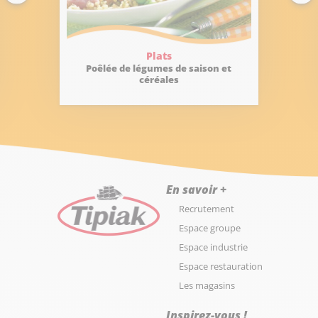
Plats
Recettes Cé
de légumes de saison et
Céréales méditerra
céréales
risotto
En savoir +
Recrutement
Espace groupe
Espace industrie
Espace restauration
Les magasins
Inspirez-vous !