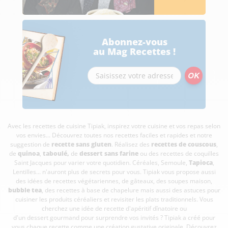
Abonnez-vous
au Mag Recettes !
Avec les recettes de cuisine
Tipiak, inspirez votre cuisine et vos repas selon
vos envies... Découvrez toutes nos recettes faciles et rapides et notre
suggestion de
recette sans gluten
. Réalisez des
recettes de couscous
,
de
quinoa
,
taboulé
,
de
dessert sans farine
ou des recettes de coquilles
Saint Jacques pour varier votre quotidien. Céréales, Semoule,
Tapioca
,
Lentilles... n'auront plus de secrets pour vous. Tipiak vous propose aussi
des idées de recettes végétariennes, de gâteaux, des soupes maison,
bubble tea
, des recettes à base de chapelure mais aussi des astuces pour
cuisiner les produits céréaliers et revisiter les plats traditionnels. Vous
cherchez une idée de recette d'apéritif dînatoire ou
d'un dessert gourmand pour surprendre vos invités ? Tipiak a créé pour
vous chaque recette comme une création gustative originale. Découvrez