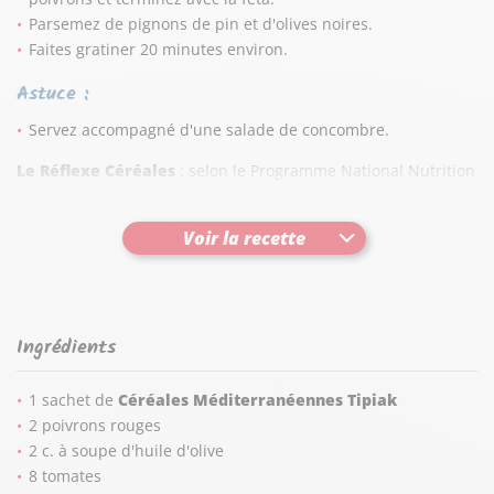
Parsemez de pignons de pin et d'olives noires.
Faites gratiner 20 minutes environ.
Astuce :
Servez accompagné d'une salade de concombre.
Le Réflexe Céréales
: selon le Programme National Nutrition
Santé, nos apports en Glucides, doivent représenter au moins
50 % de notre alimentation quotidienne. Consommer et varier
Voir la recette
les céréales, source de glucides, contribue à l'équilibre de
chaque repas.
Ingrédients
1 sachet de
Céréales Méditerranéennes Tipiak
2 poivrons rouges
2 c. à soupe d'huile d'olive
8 tomates