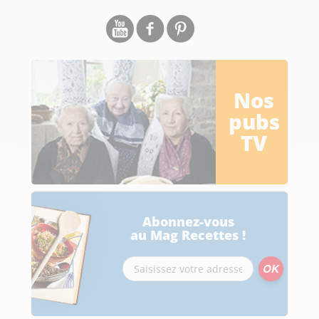
Nos
pubs
TV
Abonnez-vous
au Mag Recettes !