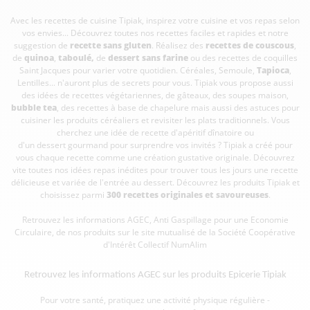
Avec les recettes de cuisine
Tipiak, inspirez votre cuisine et vos repas selon
vos envies... Découvrez toutes nos recettes faciles et rapides et notre
suggestion de
recette sans gluten
. Réalisez des
recettes de couscous
,
de
quinoa
,
taboulé
,
de
dessert sans farine
ou des recettes de coquilles
Saint Jacques pour varier votre quotidien. Céréales, Semoule,
Tapioca
,
Lentilles... n'auront plus de secrets pour vous. Tipiak vous propose aussi
des idées de recettes végétariennes, de gâteaux, des soupes maison,
bubble tea
, des recettes à base de chapelure mais aussi des astuces pour
cuisiner les produits céréaliers et revisiter les plats traditionnels. Vous
cherchez une idée de recette d'apéritif dînatoire ou
d'un dessert gourmand pour surprendre vos invités ? Tipiak a créé pour
vous chaque recette comme une création gustative originale. Découvrez
vite toutes nos idées repas inédites pour trouver tous les jours une recette
délicieuse et variée de l'entrée au dessert. Découvrez les produits Tipiak et
choisissez parmi
300 recettes originales et savoureuses
.
Retrouvez les informations AGEC, Anti Gaspillage pour une Economie
Circulaire, de nos produits sur le site mutualisé de la Société Coopérative
d'Intérêt Collectif
NumAlim
Retrouvez les informations AGEC sur les
produits Epicerie Tipiak
Pour votre santé, pratiquez une activité physique régulière -