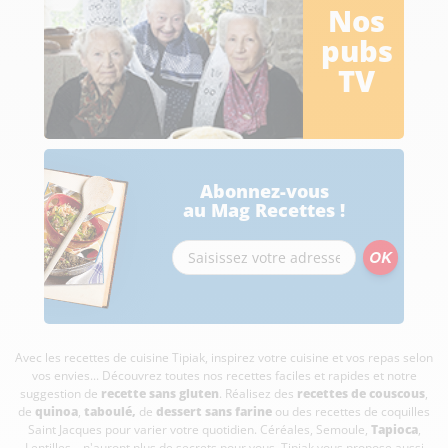
Nos
pubs
TV
Abonnez-vous
au Mag Recettes !
Avec les recettes de cuisine
Tipiak, inspirez votre cuisine et vos repas selon
vos envies... Découvrez toutes nos recettes faciles et rapides et notre
suggestion de
recette sans gluten
. Réalisez des
recettes de couscous
,
de
quinoa
,
taboulé
,
de
dessert sans farine
ou des recettes de coquilles
Saint Jacques pour varier votre quotidien. Céréales, Semoule,
Tapioca
,
Lentilles... n'auront plus de secrets pour vous. Tipiak vous propose aussi