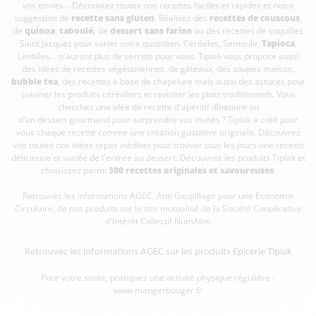
vos envies... Découvrez toutes nos recettes faciles et rapides et notre
suggestion de
recette sans gluten
. Réalisez des
recettes de couscous
,
de
quinoa
,
taboulé
,
de
dessert sans farine
ou des recettes de coquilles
Saint Jacques pour varier votre quotidien. Céréales, Semoule,
Tapioca
,
Lentilles... n'auront plus de secrets pour vous. Tipiak vous propose aussi
des idées de recettes végétariennes, de gâteaux, des soupes maison,
bubble tea
, des recettes à base de chapelure mais aussi des astuces pour
cuisiner les produits céréaliers et revisiter les plats traditionnels. Vous
cherchez une idée de recette d'apéritif dînatoire ou
d'un dessert gourmand pour surprendre vos invités ? Tipiak a créé pour
vous chaque recette comme une création gustative originale. Découvrez
vite toutes nos idées repas inédites pour trouver tous les jours une recette
délicieuse et variée de l'entrée au dessert. Découvrez les produits Tipiak et
choisissez parmi
300 recettes originales et savoureuses
.
Retrouvez les informations AGEC, Anti Gaspillage pour une Economie
Circulaire, de nos produits sur le site mutualisé de la Société Coopérative
d'Intérêt Collectif
NumAlim
Retrouvez les informations AGEC sur les
produits Epicerie Tipiak
Pour votre santé, pratiquez une activité physique régulière -
www.mangerbouger.fr