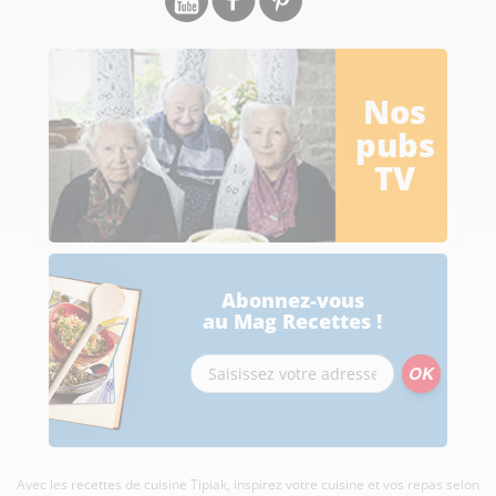
Nos
pubs
TV
Abonnez-vous
au Mag Recettes !
Avec les recettes de cuisine
Tipiak, inspirez votre cuisine et vos repas selon