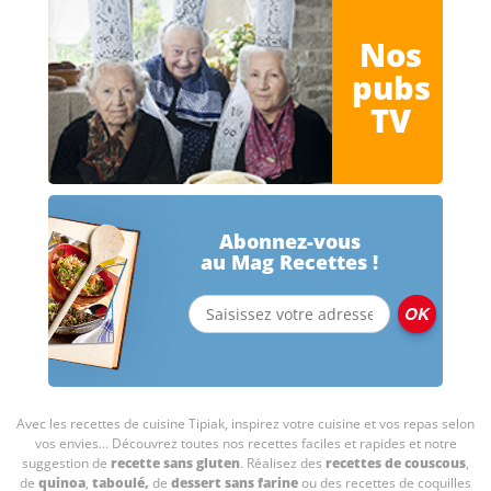
Nos
pubs
TV
Abonnez-vous
au Mag Recettes !
Avec les recettes de cuisine
Tipiak, inspirez votre cuisine et vos repas selon
vos envies... Découvrez toutes nos recettes faciles et rapides et notre
suggestion de
recette sans gluten
. Réalisez des
recettes de couscous
,
de
quinoa
,
taboulé
,
de
dessert sans farine
ou des recettes de coquilles