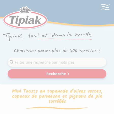
Choisissez parmi plus de 400 recettes !
Recherche
Mini Toasts en tapenade d'olives vertes,
copeaux de parmesan et pignons de pin
torréfiés