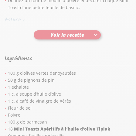
Donnez un tour de moulin à poivre et décorez chaque Mini
Toast d’une petite feuille de basilic.
Astuce :
Servez sans tarder pour bien garder le croquant des
Mini
Voir la recette
Toasts
.
Ingrédients
100 g d’olives vertes dénoyautées
50 g de pignons de pin
1 échalote
1 c. à soupe d’huile d’olive
1 c. à café de vinaigre de Xérès
Fleur de sel
Poivre
100 g de parmesan
18
Mini Toasts Apéritifs à l’huile d’olive Tipiak
Quelques feuilles de basilic