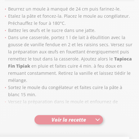
Beurrez un moule à manqué de 24 cm puis farinez-le.
Etalez la pâte et foncez-la. Placez le moule au congélateur.
Préchauffez le four à 180°C.
Battez les œufs et le sucre dans une jatte.
Dans une casserole, portez 1 l de lait à ébullition avec la
gousse de vanille fendue en 2 et les raisins secs. Versez sur
la préparation aux œufs en fouettant énergiquement puis
remettez le tout dans la casserole. Ajoutez alors le
Tapioca
Fin Tipiak
en pluie et faites cuire 4 min. à feu doux en
remuant constamment. Retirez la vanille et laissez tiédir le
mélange.
Sortez le moule du congélateur et faites cuire la pâte à
blanc 15 min.
Versez la préparation dans le moule et enfournez de
nouveau à mi-hauteur, pour 40 min.
Sortez le flan du four et laissez-le refroidir avant de le
Voir la recette
démouler.