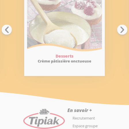
Desserts
Crème pâtissière onctueuse
Gât
En savoir +
Recrutement
Espace groupe