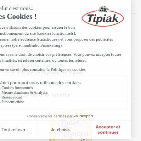
Ingrédients
10 g de beurre
1 litre de lait
1 pâte brisée prête à l’emploi
1 gousse de vanille
3 gros œufs
3 c. à soupe de raisins de Corinthe
150 g de sucre en poudre
7 c. à soupe de
Tapioca Fin Tipiak
Utilisé(s) dans la recette