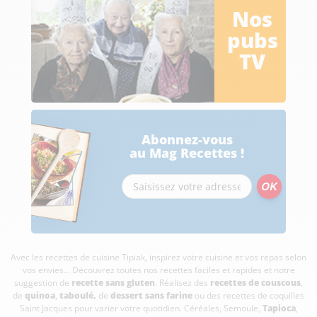
Nos
pubs
TV
Abonnez-vous
au Mag Recettes !
Avec les recettes de cuisine
Tipiak, inspirez votre cuisine et vos repas selon
vos envies... Découvrez toutes nos recettes faciles et rapides et notre
suggestion de
recette sans gluten
. Réalisez des
recettes de couscous
,
de
quinoa
,
taboulé
,
de
dessert sans farine
ou des recettes de coquilles
Saint Jacques pour varier votre quotidien. Céréales, Semoule,
Tapioca
,