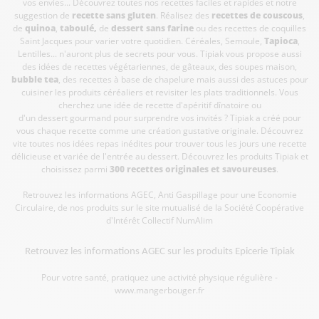
vos envies... Découvrez toutes nos recettes faciles et rapides et notre
suggestion de
recette sans gluten
. Réalisez des
recettes de couscous
,
de
quinoa
,
taboulé
,
de
dessert sans farine
ou des recettes de coquilles
Saint Jacques pour varier votre quotidien. Céréales, Semoule,
Tapioca
,
Lentilles... n'auront plus de secrets pour vous. Tipiak vous propose aussi
des idées de recettes végétariennes, de gâteaux, des soupes maison,
bubble tea
, des recettes à base de chapelure mais aussi des astuces pour
cuisiner les produits céréaliers et revisiter les plats traditionnels. Vous
cherchez une idée de recette d'apéritif dînatoire ou
d'un dessert gourmand pour surprendre vos invités ? Tipiak a créé pour
vous chaque recette comme une création gustative originale. Découvrez
vite toutes nos idées repas inédites pour trouver tous les jours une recette
délicieuse et variée de l'entrée au dessert. Découvrez les produits Tipiak et
choisissez parmi
300 recettes originales et savoureuses
.
Retrouvez les informations AGEC, Anti Gaspillage pour une Economie
Circulaire, de nos produits sur le site mutualisé de la Société Coopérative
d'Intérêt Collectif
NumAlim
Retrouvez les informations AGEC sur les
produits Epicerie Tipiak
Pour votre santé, pratiquez une activité physique régulière -
www.mangerbouger.fr