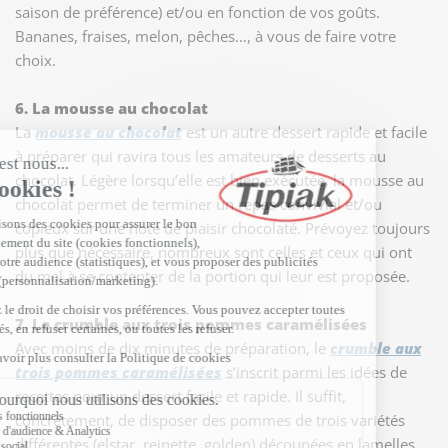
saison de préférence) et/ou en fonction de vos goûts.
Bananes, fraises, melon, pêches…, à vous de faire votre
choix.
6. La mousse au chocolat
La
mousse au chocolat
est un autre dessert rapide et facile
à préparer qui ravira tous les amateurs de desserts au
chocolat. Légère lorsqu’elle est bien exécutée, la mousse au
chocolat permet de terminer un repas convivial et/ou
copieux sur une note de plaisir chocolaté. Prévoyez toujours
plus que nécessaire, nombreux sont celles et ceux qui ont
du mal à se contenter de la portion qui leur est proposée.
7. Le crumble aux trois pommes caramélisées
Avec moins de dix minutes de préparation, le
crumble aux
trois pommes caramélisées
s’inscrit parmi les idées de
recettes pour un dessert facile et rapide. Il suffit,
concrètement, de disposer des pommes de trois variétés
différentes (elstar, reinette, golden) découpées en lamelles