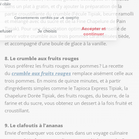
dans un plat à gratin, et d’y ajouter la préparation de la
partie croustillante du crumble (Fécule Tipiak, beurre ramolli
et mélangé avec du sucre et de la Fine Chapelure de Pain
Tipiak). Pour une dégustation optimale, il est conseillé de
servir votre crumble aux trois pommes caramélisées tiède,
et accompagné d’une boule de glace à la vanille.
8. Le crumble aux fruits rouges
Vous préférez les fruits rouges aux pommes ? La recette
du
crumble aux fruits rouges
remplace aisément celle aux
trois pommes. En moins de quinze minutes, et à partir
d’ingrédients simples comme le Tapioca Express Tipiak, la
Chapelure Dorée Tipiak, des fruits rouges, du beurre, de la
farine et du sucre, vous obtenez un dessert à la fois fruité et
croustillant.
9. Le clafoutis à l’ananas
Envie d’embarquer vos convives dans un voyage culinaire