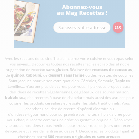
Abonnez-vous
au Mag Recettes !
Avec les recettes de cuisine
Tipiak, inspirez votre cuisine et vos repas selon
vos envies... Découvrez toutes nos recettes faciles et rapides et notre
suggestion de
recette sans gluten
. Réalisez des
recettes de couscous
,
de
quinoa
,
taboulé
,
de
dessert sans farine
ou des recettes de coquilles
Saint Jacques pour varier votre quotidien. Céréales, Semoule,
Tapioca
,
Lentilles... n'auront plus de secrets pour vous. Tipiak vous propose aussi
des idées de recettes végétariennes, de gâteaux, des soupes maison,
bubble tea
, des recettes à base de chapelure mais aussi des astuces pour
cuisiner les produits céréaliers et revisiter les plats traditionnels. Vous
cherchez une idée de recette d'apéritif dînatoire ou
d'un dessert gourmand pour surprendre vos invités ? Tipiak a créé pour
vous chaque recette comme une création gustative originale. Découvrez
vite toutes nos idées repas inédites pour trouver tous les jours une recette
délicieuse et variée de l'entrée au dessert. Découvrez les produits Tipiak et
choisissez parmi
300 recettes originales et savoureuses
.