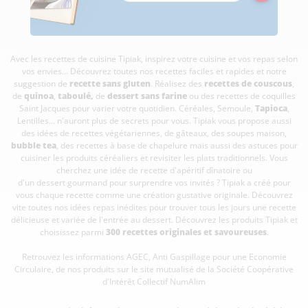
Avec les recettes de cuisine
Tipiak, inspirez votre cuisine et vos repas selon
vos envies... Découvrez toutes nos recettes faciles et rapides et notre
suggestion de
recette sans gluten
. Réalisez des
recettes de couscous
,
de
quinoa
,
taboulé
,
de
dessert sans farine
ou des recettes de coquilles
Saint Jacques pour varier votre quotidien. Céréales, Semoule,
Tapioca
,
Lentilles... n'auront plus de secrets pour vous. Tipiak vous propose aussi
des idées de recettes végétariennes, de gâteaux, des soupes maison,
bubble tea
, des recettes à base de chapelure mais aussi des astuces pour
cuisiner les produits céréaliers et revisiter les plats traditionnels. Vous
cherchez une idée de recette d'apéritif dînatoire ou
d'un dessert gourmand pour surprendre vos invités ? Tipiak a créé pour
vous chaque recette comme une création gustative originale. Découvrez
vite toutes nos idées repas inédites pour trouver tous les jours une recette
délicieuse et variée de l'entrée au dessert. Découvrez les produits Tipiak et
choisissez parmi
300 recettes originales et savoureuses
.
Retrouvez les informations AGEC, Anti Gaspillage pour une Economie
Circulaire, de nos produits sur le site mutualisé de la Société Coopérative
d'Intérêt Collectif
NumAlim