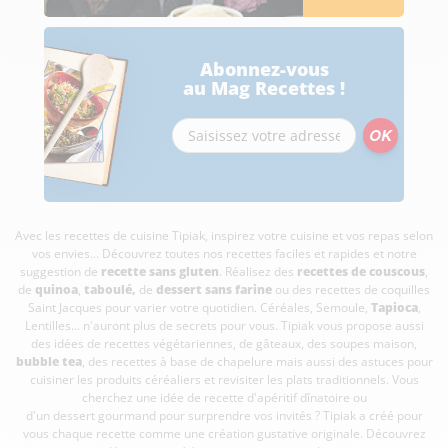
Abonnez-vous
au Mag Recettes !
Avec les recettes de cuisine
Tipiak, inspirez votre cuisine et vos repas selon
vos envies... Découvrez toutes nos recettes faciles et rapides et notre
suggestion de
recette sans gluten
. Réalisez des
recettes de couscous
,
de
quinoa
,
taboulé
,
de
dessert sans farine
ou des recettes de coquilles
Saint Jacques pour varier votre quotidien. Céréales, Semoule,
Tapioca
,
Lentilles... n'auront plus de secrets pour vous. Tipiak vous propose aussi
des idées de recettes végétariennes, de gâteaux, des soupes maison,
bubble tea
, des recettes à base de chapelure mais aussi des astuces pour
cuisiner les produits céréaliers et revisiter les plats traditionnels. Vous
cherchez une idée de recette d'apéritif dînatoire ou
d'un dessert gourmand pour surprendre vos invités ? Tipiak a créé pour
vous chaque recette comme une création gustative originale. Découvrez