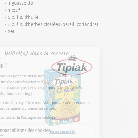
1 gousse d’ail
1 œuf
5 c. à s. d’huile
3 c. à s. d’herbes ciselées (persil, coriandre)
Sel
Utilisé(s) dans la recette
Couscous fin