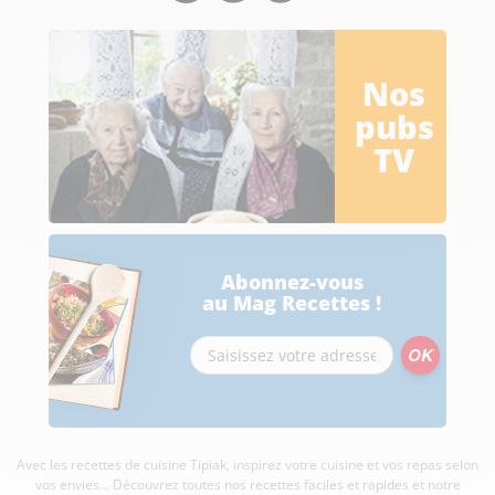
Nos
pubs
TV
Abonnez-vous
au Mag Recettes !
Avec les recettes de cuisine
Tipiak, inspirez votre cuisine et vos repas selon
vos envies... Découvrez toutes nos recettes faciles et rapides et notre