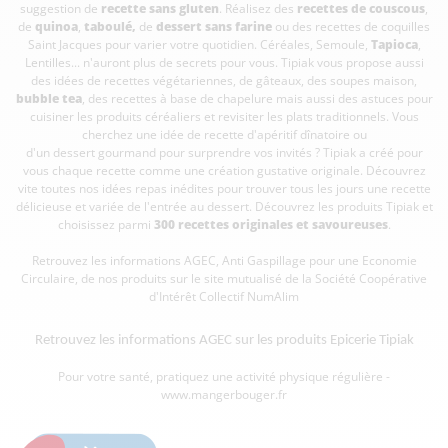
suggestion de
recette sans gluten
. Réalisez des
recettes de couscous
,
de
quinoa
,
taboulé
,
de
dessert sans farine
ou des recettes de coquilles
Saint Jacques pour varier votre quotidien. Céréales, Semoule,
Tapioca
,
Lentilles... n'auront plus de secrets pour vous. Tipiak vous propose aussi
des idées de recettes végétariennes, de gâteaux, des soupes maison,
bubble tea
, des recettes à base de chapelure mais aussi des astuces pour
cuisiner les produits céréaliers et revisiter les plats traditionnels. Vous
cherchez une idée de recette d'apéritif dînatoire ou
d'un dessert gourmand pour surprendre vos invités ? Tipiak a créé pour
vous chaque recette comme une création gustative originale. Découvrez
vite toutes nos idées repas inédites pour trouver tous les jours une recette
délicieuse et variée de l'entrée au dessert. Découvrez les produits Tipiak et
choisissez parmi
300 recettes originales et savoureuses
.
Retrouvez les informations AGEC, Anti Gaspillage pour une Economie
Circulaire, de nos produits sur le site mutualisé de la Société Coopérative
d'Intérêt Collectif
NumAlim
Retrouvez les informations AGEC sur les
produits Epicerie Tipiak
Pour votre santé, pratiquez une activité physique régulière -
www.mangerbouger.fr