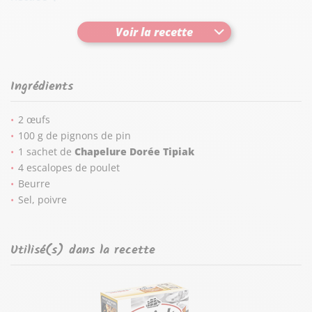
Pour plus d'originalité, vous pouvez mélanger la
Chapelure
Voir la recette
Dorée Tipiak
avec des herbes ou des épices.
Ingrédients
2 œufs
100 g de pignons de pin
1 sachet de
Chapelure Dorée Tipiak
4 escalopes de poulet
Beurre
Sel, poivre
Utilisé(s) dans la recette