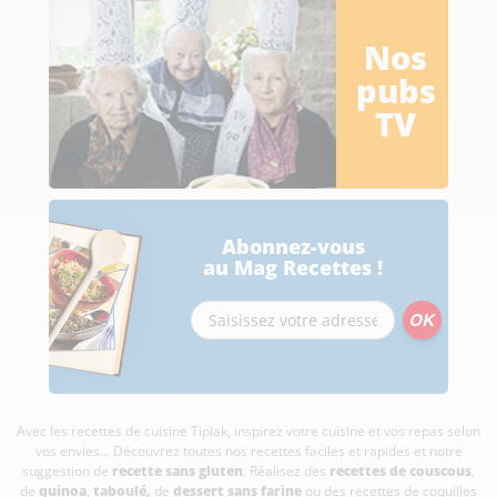
Nos
pubs
TV
Abonnez-vous
au Mag Recettes !
Avec les recettes de cuisine
Tipiak, inspirez votre cuisine et vos repas selon
vos envies... Découvrez toutes nos recettes faciles et rapides et notre
suggestion de
recette sans gluten
. Réalisez des
recettes de couscous
,
de
quinoa
,
taboulé
,
de
dessert sans farine
ou des recettes de coquilles