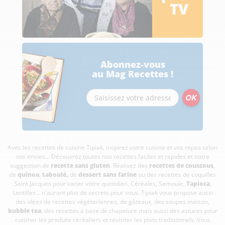
TV
Abonnez-vous
au Mag Recettes !
Avec les recettes de cuisine
Tipiak, inspirez votre cuisine et vos repas selon
vos envies... Découvrez toutes nos recettes faciles et rapides et notre
suggestion de
recette sans gluten
. Réalisez des
recettes de couscous
,
de
quinoa
,
taboulé
,
de
dessert sans farine
ou des recettes de coquilles
Saint Jacques pour varier votre quotidien. Céréales, Semoule,
Tapioca
,
Lentilles... n'auront plus de secrets pour vous. Tipiak vous propose aussi
des idées de recettes végétariennes, de gâteaux, des soupes maison,
bubble tea
, des recettes à base de chapelure mais aussi des astuces pour
cuisiner les produits céréaliers et revisiter les plats traditionnels. Vous