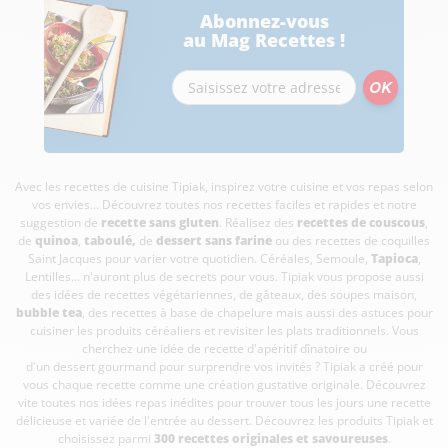
Abonnez-vous
au Mag Recettes !
Avec les recettes de cuisine
Tipiak, inspirez votre cuisine et vos repas selon
vos envies... Découvrez toutes nos recettes faciles et rapides et notre
suggestion de
recette sans gluten
. Réalisez des
recettes de couscous
,
de
quinoa
,
taboulé
,
de
dessert sans farine
ou des recettes de coquilles
Saint Jacques pour varier votre quotidien. Céréales, Semoule,
Tapioca
,
Lentilles... n'auront plus de secrets pour vous. Tipiak vous propose aussi
des idées de recettes végétariennes, de gâteaux, des soupes maison,
bubble tea
, des recettes à base de chapelure mais aussi des astuces pour
cuisiner les produits céréaliers et revisiter les plats traditionnels. Vous
cherchez une idée de recette d'apéritif dînatoire ou
d'un dessert gourmand pour surprendre vos invités ? Tipiak a créé pour
vous chaque recette comme une création gustative originale. Découvrez
vite toutes nos idées repas inédites pour trouver tous les jours une recette
délicieuse et variée de l'entrée au dessert. Découvrez les produits Tipiak et
choisissez parmi
300 recettes originales et savoureuses
.