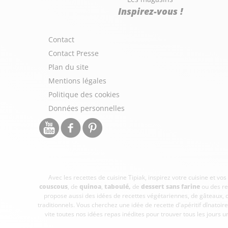
Inspirez-vous !
Contact
Contact Presse
Plan du site
Mentions légales
Politique des cookies
Données personnelles
Avec les recettes de cuisine
Tipiak, inspirez votre cuisine et vo
couscous
, de
quinoa
,
taboulé
,
de
dessert sans farine
ou des re
propose aussi des idées de recettes végétariennes, de gâteaux,
traditionnels. Vous cherchez une idée de recette d'apéritif dînato
vite toutes nos idées repas inédites pour trouver tous les jours u