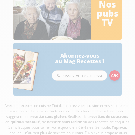
Nos
pubs
TV
Abonnez-vous
au Mag Recettes !
Avec les recettes de cuisine
Tipiak, inspirez votre cuisine et vos repas selon
vos envies... Découvrez toutes nos recettes faciles et rapides et notre
suggestion de
recette sans gluten
. Réalisez des
recettes de couscous
,
de
quinoa
,
taboulé
,
de
dessert sans farine
ou des recettes de coquilles
Saint Jacques pour varier votre quotidien. Céréales, Semoule,
Tapioca
,
Lentilles... n'auront plus de secrets pour vous. Tipiak vous propose aussi