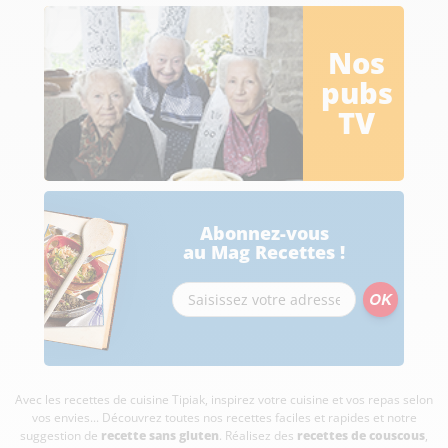
Nos
pubs
TV
Abonnez-vous
au Mag Recettes !
Avec les recettes de cuisine
Tipiak, inspirez votre cuisine et vos repas selon
vos envies... Découvrez toutes nos recettes faciles et rapides et notre
suggestion de
recette sans gluten
. Réalisez des
recettes de couscous
,