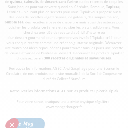
de
quinoa
,
taboulé
,
de
dessert sans farine
ou des recettes de coquilles
Saint Jacques pour varier votre quotidien. Céréales, Semoule,
Tapioca
,
Lentilles... n'auront plus de secrets pour vous. Tipiak vous propose aussi
des idées de recettes végétariennes, de gâteaux, des soupes maison,
bubble tea
, des recettes à base de chapelure mais aussi des astuces pour
cuisiner les produits céréaliers et revisiter les plats traditionnels. Vous
cherchez une idée de recette d'apéritif dînatoire ou
d'un dessert gourmand pour surprendre vos invités ? Tipiak a créé pour
vous chaque recette comme une création gustative originale. Découvrez
vite toutes nos idées repas inédites pour trouver tous les jours une recette
délicieuse et variée de l'entrée au dessert. Découvrez les produits Tipiak et
choisissez parmi
300 recettes originales et savoureuses
.
Retrouvez les informations AGEC, Anti Gaspillage pour une Economie
Circulaire, de nos produits sur le site mutualisé de la Société Coopérative
d'Intérêt Collectif
NumAlim
Retrouvez les informations AGEC sur les
produits Epicerie Tipiak
Pour votre santé, pratiquez une activité physique régulière -
www.mangerbouger.fr