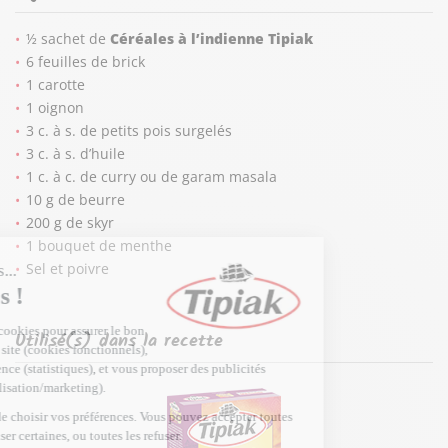
½ sachet de
Céréales à l’indienne Tipiak
6 feuilles de brick
1 carotte
1 oignon
3 c. à s. de petits pois surgelés
3 c. à s. d’huile
1 c. à c. de curry ou de garam masala
10 g de beurre
200 g de skyr
1 bouquet de menthe
Sel et poivre
Utilisé(s) dans la recette