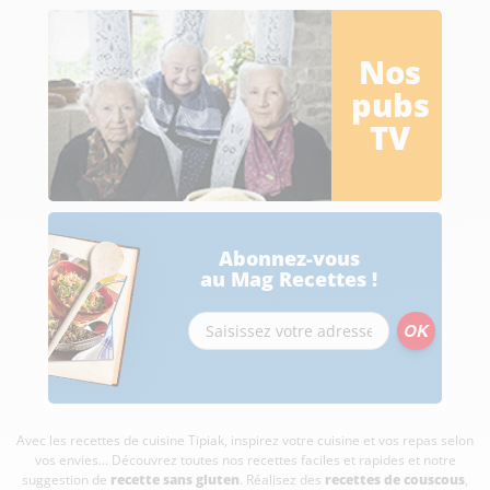
Nos
pubs
TV
Abonnez-vous
au Mag Recettes !
Avec les recettes de cuisine
Tipiak, inspirez votre cuisine et vos repas selon
vos envies... Découvrez toutes nos recettes faciles et rapides et notre
suggestion de
recette sans gluten
. Réalisez des
recettes de couscous
,