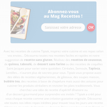
Abonnez-vous
au Mag Recettes !
Avec les recettes de cuisine
Tipiak, inspirez votre cuisine et vos repas selon
vos envies... Découvrez toutes nos recettes faciles et rapides et notre
suggestion de
recette sans gluten
. Réalisez des
recettes de couscous
,
de
quinoa
,
taboulé
,
de
dessert sans farine
ou des recettes de coquilles
Saint Jacques pour varier votre quotidien. Céréales, Semoule,
Tapioca
,
Lentilles... n'auront plus de secrets pour vous. Tipiak vous propose aussi
des idées de recettes végétariennes, de gâteaux, des soupes maison,
bubble tea
, des recettes à base de chapelure mais aussi des astuces pour
cuisiner les produits céréaliers et revisiter les plats traditionnels. Vous
cherchez une idée de recette d'apéritif dînatoire ou
d'un dessert gourmand pour surprendre vos invités ? Tipiak a créé pour
vous chaque recette comme une création gustative originale. Découvrez
vite toutes nos idées repas inédites pour trouver tous les jours une recette