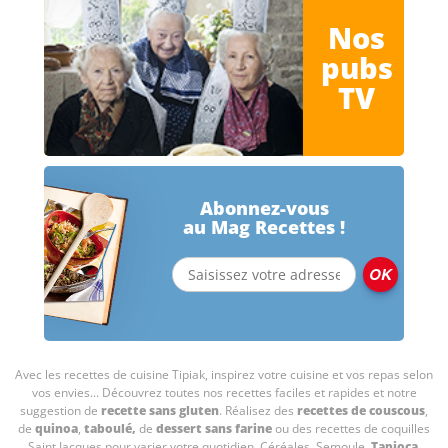
Nos
pubs
TV
Abonnez-vous
au Mag Recettes !
Avec les recettes de cuisine
Tipiak, inspirez votre cuisine et vos repas selon
vos envies... Découvrez toutes nos recettes faciles et rapides et notre
suggestion de
recette sans gluten
. Réalisez des
recettes de couscous
,
de
quinoa
,
taboulé
,
de
dessert sans farine
ou des recettes de coquilles
Saint Jacques pour varier votre quotidien. Céréales, Semoule,
Tapioca
,