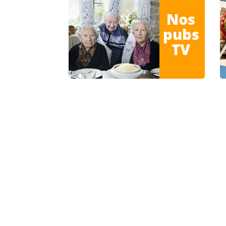
Nos
pubs
TV