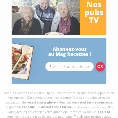
Nos
pubs
TV
Abonnez-vous
au Mag Recettes !
Avec les recettes de cuisine
Tipiak, inspirez votre cuisine et vos repas selon
vos envies... Découvrez toutes nos recettes faciles et rapides et notre
suggestion de
recette sans gluten
. Réalisez des
recettes de couscous
,
de
quinoa
,
taboulé
,
de
dessert sans farine
ou des recettes de coquilles
Saint Jacques pour varier votre quotidien. Céréales, Semoule,
Tapioca
,
Lentilles... n'auront plus de secrets pour vous. Tipiak vous propose aussi