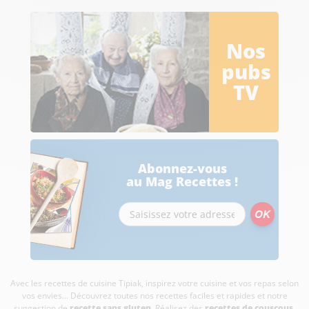
Nos
pubs
TV
Abonnez-vous
au Mag Recettes !
Avec les recettes de cuisine
Tipiak, inspirez votre cuisine et vos repas selon
vos envies... Découvrez toutes nos recettes faciles et rapides et notre
suggestion de
recette sans gluten
. Réalisez des
recettes de couscous
,