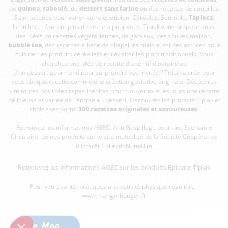
de
quinoa
,
taboulé
,
de
dessert sans farine
ou des recettes de coquilles
Saint Jacques pour varier votre quotidien. Céréales, Semoule,
Tapioca
,
Lentilles... n'auront plus de secrets pour vous. Tipiak vous propose aussi
des idées de recettes végétariennes, de gâteaux, des soupes maison,
bubble tea
, des recettes à base de chapelure mais aussi des astuces pour
cuisiner les produits céréaliers et revisiter les plats traditionnels. Vous
cherchez une idée de recette d'apéritif dînatoire ou
d'un dessert gourmand pour surprendre vos invités ? Tipiak a créé pour
vous chaque recette comme une création gustative originale. Découvrez
vite toutes nos idées repas inédites pour trouver tous les jours une recette
délicieuse et variée de l'entrée au dessert. Découvrez les produits Tipiak et
choisissez parmi
300 recettes originales et savoureuses
.
Retrouvez les informations AGEC, Anti Gaspillage pour une Economie
Circulaire, de nos produits sur le site mutualisé de la Société Coopérative
d'Intérêt Collectif
NumAlim
Retrouvez les informations AGEC sur les
produits Epicerie Tipiak
Pour votre santé, pratiquez une activité physique régulière -
www.mangerbouger.fr