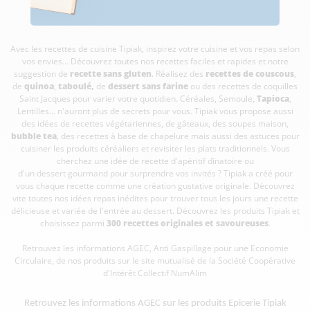
Avec les recettes de cuisine
Tipiak, inspirez votre cuisine et vos repas selon
vos envies... Découvrez toutes nos recettes faciles et rapides et notre
suggestion de
recette sans gluten
. Réalisez des
recettes de couscous
,
de
quinoa
,
taboulé
,
de
dessert sans farine
ou des recettes de coquilles
Saint Jacques pour varier votre quotidien. Céréales, Semoule,
Tapioca
,
Lentilles... n'auront plus de secrets pour vous. Tipiak vous propose aussi
des idées de recettes végétariennes, de gâteaux, des soupes maison,
bubble tea
, des recettes à base de chapelure mais aussi des astuces pour
cuisiner les produits céréaliers et revisiter les plats traditionnels. Vous
cherchez une idée de recette d'apéritif dînatoire ou
d'un dessert gourmand pour surprendre vos invités ? Tipiak a créé pour
vous chaque recette comme une création gustative originale. Découvrez
vite toutes nos idées repas inédites pour trouver tous les jours une recette
délicieuse et variée de l'entrée au dessert. Découvrez les produits Tipiak et
choisissez parmi
300 recettes originales et savoureuses
.
Retrouvez les informations AGEC, Anti Gaspillage pour une Economie
Circulaire, de nos produits sur le site mutualisé de la Société Coopérative
d'Intérêt Collectif
NumAlim
Retrouvez les informations AGEC sur les
produits Epicerie Tipiak