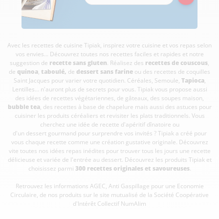
Avec les recettes de cuisine
Tipiak, inspirez votre cuisine et vos repas selon
vos envies... Découvrez toutes nos recettes faciles et rapides et notre
suggestion de
recette sans gluten
. Réalisez des
recettes de couscous
,
de
quinoa
,
taboulé
,
de
dessert sans farine
ou des recettes de coquilles
Saint Jacques pour varier votre quotidien. Céréales, Semoule,
Tapioca
,
Lentilles... n'auront plus de secrets pour vous. Tipiak vous propose aussi
des idées de recettes végétariennes, de gâteaux, des soupes maison,
bubble tea
, des recettes à base de chapelure mais aussi des astuces pour
cuisiner les produits céréaliers et revisiter les plats traditionnels. Vous
cherchez une idée de recette d'apéritif dînatoire ou
d'un dessert gourmand pour surprendre vos invités ? Tipiak a créé pour
vous chaque recette comme une création gustative originale. Découvrez
vite toutes nos idées repas inédites pour trouver tous les jours une recette
délicieuse et variée de l'entrée au dessert. Découvrez les produits Tipiak et
choisissez parmi
300 recettes originales et savoureuses
.
Retrouvez les informations AGEC, Anti Gaspillage pour une Economie
Circulaire, de nos produits sur le site mutualisé de la Société Coopérative
d'Intérêt Collectif
NumAlim