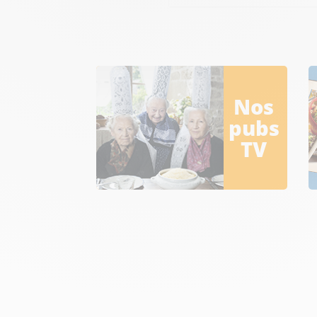
Nos
pubs
TV