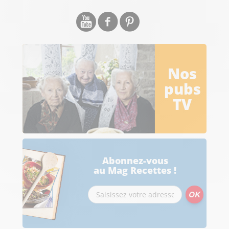
Nos
pubs
TV
Abonnez-vous
au Mag Recettes !