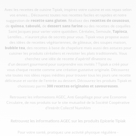
Avec les recettes de cuisine
Tipiak, inspirez votre cuisine et vos repas selon
vos envies... Découvrez toutes nos recettes faciles et rapides et notre
suggestion de
recette sans gluten
. Réalisez des
recettes de couscous
,
de
quinoa
,
taboulé
,
de
dessert sans farine
ou des recettes de coquilles
Saint Jacques pour varier votre quotidien. Céréales, Semoule,
Tapioca
,
Lentilles... n'auront plus de secrets pour vous. Tipiak vous propose aussi
des idées de recettes végétariennes, de gâteaux, des soupes maison,
bubble tea
, des recettes à base de chapelure mais aussi des astuces pour
cuisiner les produits céréaliers et revisiter les plats traditionnels. Vous
cherchez une idée de recette d'apéritif dînatoire ou
d'un dessert gourmand pour surprendre vos invités ? Tipiak a créé pour
vous chaque recette comme une création gustative originale. Découvrez
vite toutes nos idées repas inédites pour trouver tous les jours une recette
délicieuse et variée de l'entrée au dessert. Découvrez les produits Tipiak et
choisissez parmi
300 recettes originales et savoureuses
.
Retrouvez les informations AGEC, Anti Gaspillage pour une Economie
Circulaire, de nos produits sur le site mutualisé de la Société Coopérative
d'Intérêt Collectif
NumAlim
Retrouvez les informations AGEC sur les
produits Epicerie Tipiak
Pour votre santé, pratiquez une activité physique régulière -