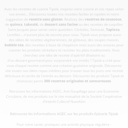
Avec les recettes de cuisine
Tipiak, inspirez votre cuisine et vos repas selon
vos envies... Découvrez toutes nos recettes faciles et rapides et notre
suggestion de
recette sans gluten
. Réalisez des
recettes de couscous
,
de
quinoa
,
taboulé
,
de
dessert sans farine
ou des recettes de coquilles
Saint Jacques pour varier votre quotidien. Céréales, Semoule,
Tapioca
,
Lentilles... n'auront plus de secrets pour vous. Tipiak vous propose aussi
des idées de recettes végétariennes, de gâteaux, des soupes maison,
bubble tea
, des recettes à base de chapelure mais aussi des astuces pour
cuisiner les produits céréaliers et revisiter les plats traditionnels. Vous
cherchez une idée de recette d'apéritif dînatoire ou
d'un dessert gourmand pour surprendre vos invités ? Tipiak a créé pour
vous chaque recette comme une création gustative originale. Découvrez
vite toutes nos idées repas inédites pour trouver tous les jours une recette
délicieuse et variée de l'entrée au dessert. Découvrez les produits Tipiak et
choisissez parmi
300 recettes originales et savoureuses
.
Retrouvez les informations AGEC, Anti Gaspillage pour une Economie
Circulaire, de nos produits sur le site mutualisé de la Société Coopérative
d'Intérêt Collectif
NumAlim
Retrouvez les informations AGEC sur les
produits Epicerie Tipiak
Pour votre santé, pratiquez une activité physique régulière -