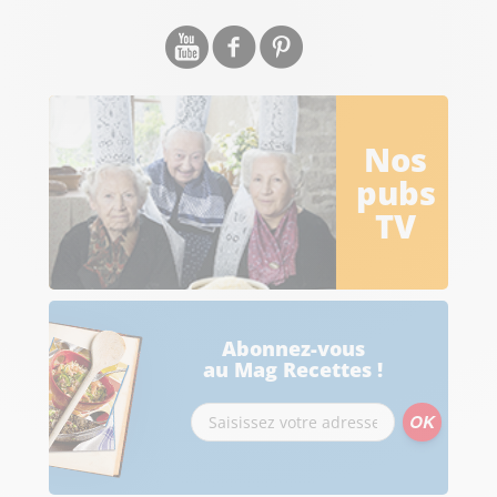
Nos
pubs
TV
Abonnez-vous
au Mag Recettes !