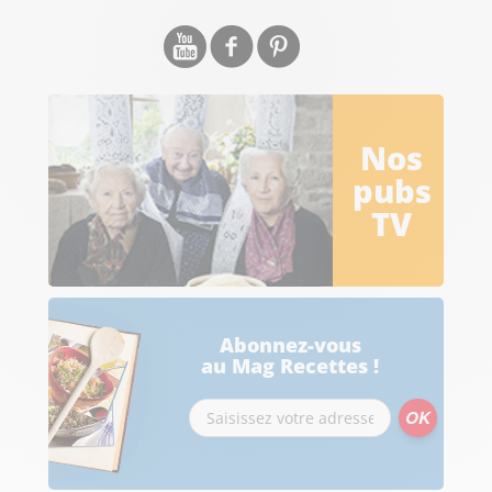
Nos
pubs
TV
Abonnez-vous
au Mag Recettes !