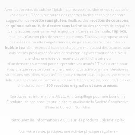
Avec les recettes de cuisine
Tipiak, inspirez votre cuisine et vos repas selon
vos envies... Découvrez toutes nos recettes faciles et rapides et notre
suggestion de
recette sans gluten
. Réalisez des
recettes de couscous
,
de
quinoa
,
taboulé
,
de
dessert sans farine
ou des recettes de coquilles
Saint Jacques pour varier votre quotidien. Céréales, Semoule,
Tapioca
,
Lentilles... n'auront plus de secrets pour vous. Tipiak vous propose aussi
des idées de recettes végétariennes, de gâteaux, des soupes maison,
bubble tea
, des recettes à base de chapelure mais aussi des astuces pour
cuisiner les produits céréaliers et revisiter les plats traditionnels. Vous
cherchez une idée de recette d'apéritif dînatoire ou
d'un dessert gourmand pour surprendre vos invités ? Tipiak a créé pour
vous chaque recette comme une création gustative originale. Découvrez
vite toutes nos idées repas inédites pour trouver tous les jours une recette
délicieuse et variée de l'entrée au dessert. Découvrez les produits Tipiak et
choisissez parmi
300 recettes originales et savoureuses
.
Retrouvez les informations AGEC, Anti Gaspillage pour une Economie
Circulaire, de nos produits sur le site mutualisé de la Société Coopérative
d'Intérêt Collectif
NumAlim
Retrouvez les informations AGEC sur les
produits Epicerie Tipiak
Pour votre santé, pratiquez une activité physique régulière -